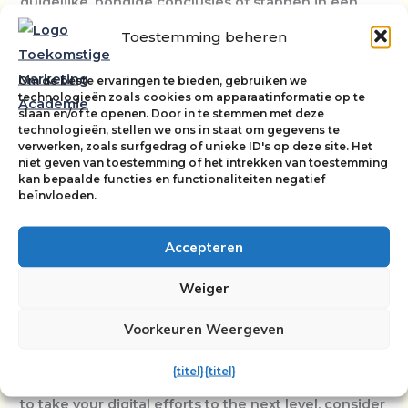
duidelijke, bondige conclusies of stappen in een
proces.
Toestemming beheren
FAQPage schema integreren:
Hoewel essentieel
voor AEO, is het een onmisbaar formaat voor het
Om de beste ervaringen te bieden, gebruiken we
technologieën zoals cookies om apparaatinformatie op te
aanleveren van directe antwoorden aan AI-
slaan en/of te openen. Door in te stemmen met deze
systemen.
technologieën, stellen we ons in staat om gegevens te
verwerken, zoals surfgedrag of unieke ID's op deze site. Het
niet geven van toestemming of het intrekken van toestemming
kan bepaalde functies en functionaliteiten negatief
To learn more about Generative Engine
beïnvloeden.
Optimization, it’s recommended that you learn about
the GEO fundamentals
.
Accepteren
In conclusion, SEO, AEO, and GEO are buzzwords
Weiger
that many marketers are talking about today, and we
Voorkeuren Weergeven
hope this article has clarified their meanings and
importance for you. Understanding these concepts
{titel}
{titel}
could enhance your online presence. If you’re ready
to take your digital efforts to the next level, consider