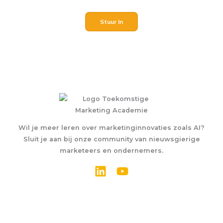
E
m
Stuur In
a
i
l
Wil je meer leren over marketinginnovaties zoals AI?
Sluit je aan bij onze community van nieuwsgierige
marketeers en ondernemers.