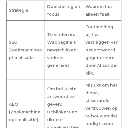
Doelstelling en
Waarom het
Strategie
focus
alleen faalt
Foutmelding
Te vinden in:
bij het
SEO
Webpagina's
vastleggen van
Zoekmachineo
rangschikken,
het antwoord
ptimalisatie
verkeer
gegenereerd
genereren.
door AI zonder
klik.
Mislukt om het
Om het juiste
diepe,
antwoord te
structurele
AEO
geven:
vertrouwen op
(Zoekmachine
Uitblinkers en
te bouwen dat
optimalisatie)
directe
nodig is voor
spraakreacties