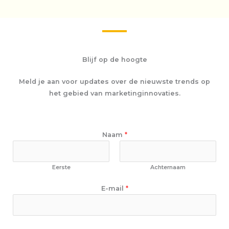
Blijf op de hoogte
Meld je aan voor updates over de nieuwste trends op
het gebied van marketinginnovaties.
Naam
*
Eerste
Achternaam
N
E-mail
*
a
a
m